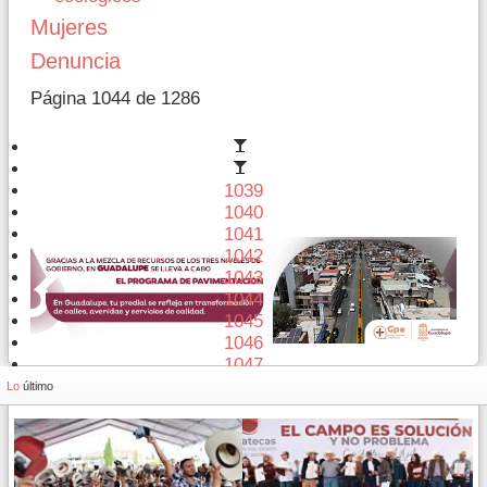
Mujeres
Denuncia
Página 1044 de 1286
1039
1040
1041
1042
1043
1044
1045
1046
1047
1048
Lo
último