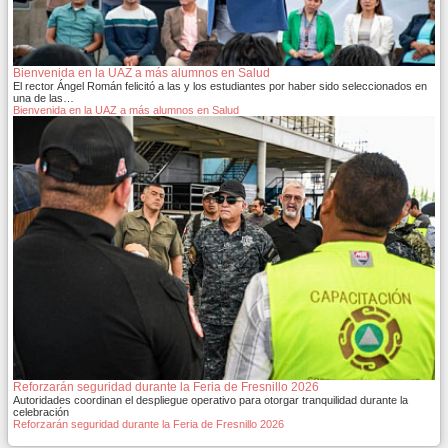
Bienvenida en la UAZ a más alumnos en Salud
El rector Ángel Román felicitó a las y los estudiantes por haber sido seleccionados en
una de las…
Bienvenida en la UAZ a más alumnos en Salud
Reforzarán seguridad durante la Feria de Fresnillo 2026
Autoridades coordinan el despliegue operativo para otorgar tranquilidad durante la
celebración
Reforzarán seguridad durante la Feria de Fresnillo 2026