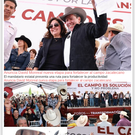
Anuncia David Monreal nueva etapa para fortalecer al campo zacatecano
El mandatario estatal presenta una ruta para fortalecer la productividad
Anuncia David Monreal nueva etapa para fortalecer al campo zacatecano