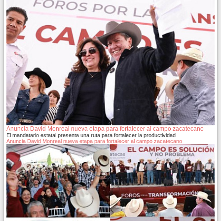
Anuncia David Monreal nueva etapa para fortalecer al campo zacatecano
El mandatario estatal presenta una ruta para fortalecer la productividad
Anuncia David Monreal nueva etapa para fortalecer al campo zacatecano