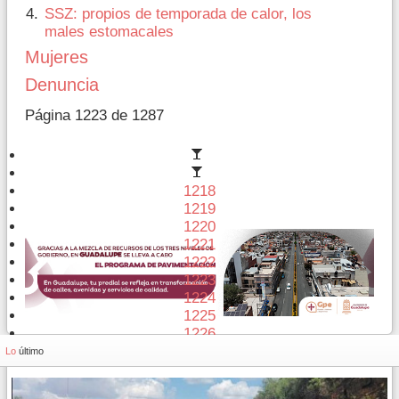
SSZ: propios de temporada de calor, los
males estomacales
Mujeres
Denuncia
Página 1223 de 1287
1218
1219
1220
1221
1222
1223
1224
1225
1226
1227
Lo
último