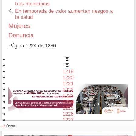
tres municipios
En temporada de calor aumentan riesgos a
la salud
Mujeres
Denuncia
Página 1224 de 1286
1219
1220
1221
1222
1223
1224
1225
1226
1227
1228
Lo
último