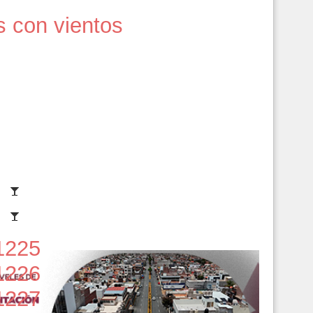
s con vientos
1225
1226
1227