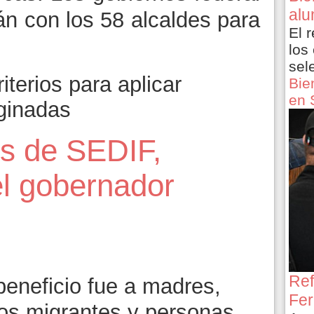
alu
rán con los 58 alcaldes para
El 
los
sel
terios para aplicar
Bie
en 
ginadas
s de SEDIF,
el gobernador
5
Ref
beneficio fue a madres,
Fer
ños migrantes y personas