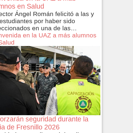
mnos en Salud
rector Ángel Román felicitó a las y
 estudiantes por haber sido
eccionados en una de las…
nvenida en la UAZ a más alumnos
Salud
orzarán seguridad durante la
ia de Fresnillo 2026