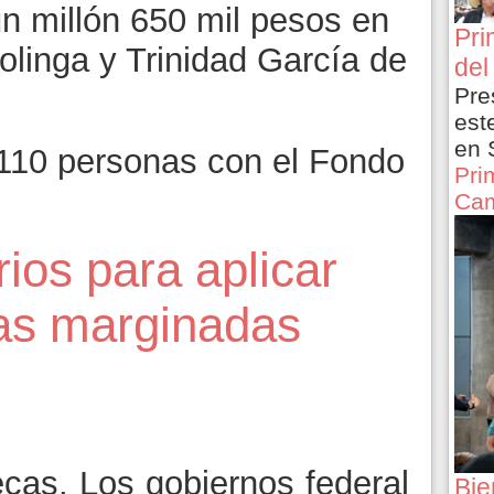
un millón 650 mil pesos en
Pri
olinga y Trinidad García de
del
Pre
est
en 
110 personas con el Fondo
Pri
Cam
ios para aplicar
as marginadas
5
cas. Los gobiernos federal
Bie