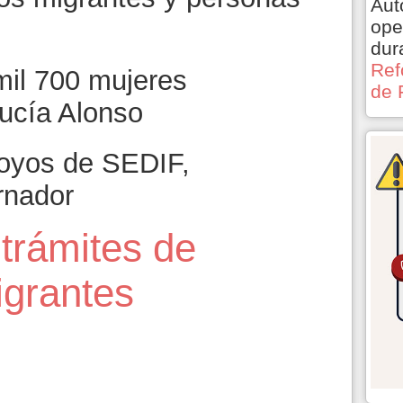
Aut
ope
dur
Ref
mil 700 mujeres
de 
Lucía Alonso
oyos de SEDIF,
rnador
 trámites de
migrantes
5