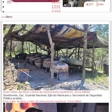
1230
1231
1232
1233
Lo
último
Eran miles de litros y kilos de precursores químicos: Zona Militar
Sombrerete, Zac. Guardia Nacional, Ejército Mexicano y Secretaría de Seguridad
Pública acaban…
Eran miles de litros y kilos de precursores químicos: Zona Militar