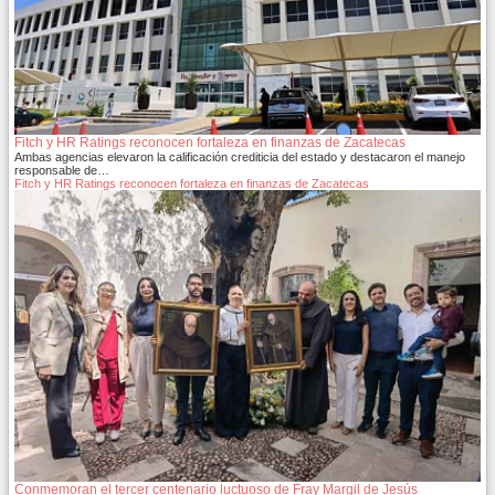
Fitch y HR Ratings reconocen fortaleza en finanzas de Zacatecas
Ambas agencias elevaron la calificación crediticia del estado y destacaron el manejo
responsable de…
Fitch y HR Ratings reconocen fortaleza en finanzas de Zacatecas
Conmemoran el tercer centenario luctuoso de Fray Margil de Jesús