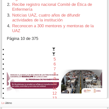
Recibe registro nacional Comité de Ética de
Enfermería
Noticias UAZ, cuatro años de difundir
actividades de la institución
Reconocen a 300 mentores y mentoras de la
UAZ
Página 10 de 375
5
6
7
8
9
10
11
12
13
14
Lo
último