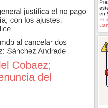
Pre
est
eneral justifica el no pago
en 
ía; con los ajustes,
Pri
Cam
dice
mdp al cancelar dos
z: Sánchez Andrade
del Cobaez;
renuncia del