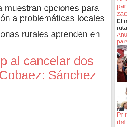
par
a muestran opciones para
zac
ción a problemáticas locales
El 
rut
onas rurales aprenden en
Anu
par
p al cancelar dos
 Cobaez: Sánchez
7
Pri
del