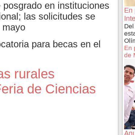
 posgrado en instituciones
En 
ional; las solicitudes se
Int
e mayo
Del
est
Olí
atoria para becas en el
En 
de 
s rurales
eria de Ciencias
Anu