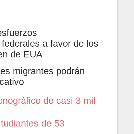
7
esfuerzos
 federales a favor de los
sen de EUA
nes migrantes podrán
cativo
onográfico de casi 3 mil
tudiantes de 53