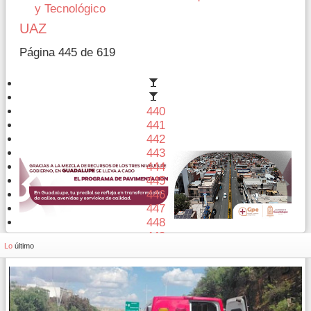
y Tecnológico
UAZ
Página 445 de 619
440
441
442
443
444
445
446
447
448
449
Lo
último