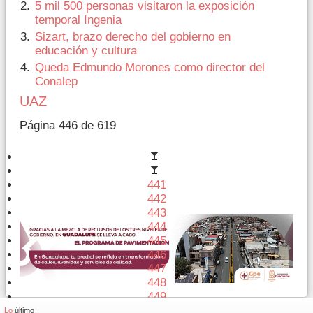
5 mil 500 personas visitaron la exposición
temporal Ingenia
Sizart, brazo derecho del gobierno en
educación y cultura
Queda Edmundo Morones como director del
Conalep
UAZ
Página 446 de 619
441
442
443
444
445
446
447
448
449
450
Lo
último