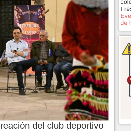
col
Fre
Eve
de 
reación del club deportivo