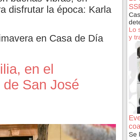
SSP
a disfrutar la época: Karla
Cas
det
Lo 
rimavera en Casa de Día
y t
lia, en el
io de San José
6
Eve
coa
Se 