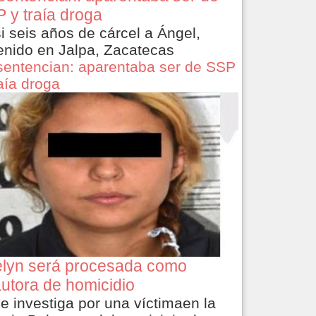
 y traía droga
i seis años de cárcel a Ángel,
enido en Jalpa, Zacatecas
sentencian: aparentaba ser de SSP
raía droga
lyn será procesada como
utora de homicidio
le investiga por una víctimaen la