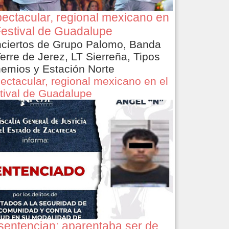
ectacular, regional mexicano en
Festival de Guadalupe
ciertos de Grupo Palomo, Banda
Terre de Jerez, LT Sierreña, Tipos
emios y Estación Norte
ectacular, regional mexicano en el
tival de Guadalupe
sentencian: aparentaba ser de