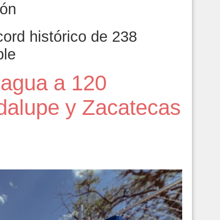
ión
ord histórico de 238
ble
 agua a 120
dalupe y Zacatecas
6