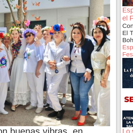
Esp
el 
Con
El 
Boh
Esp
Fes
on buenas vibras, en
Lo 