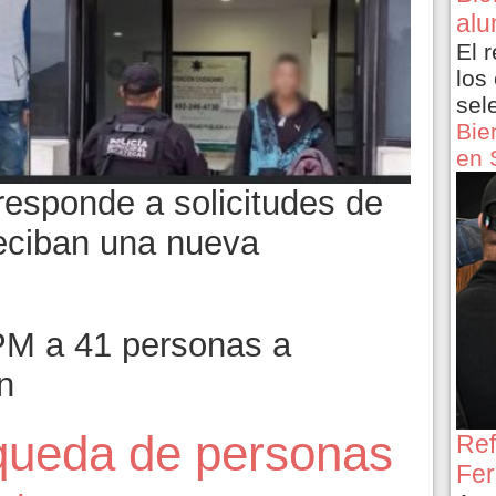
alu
El 
los
sel
Bie
en 
responde a solicitudes de
 reciban una nueva
PM a 41 personas a
n
ueda de personas
Ref
Fer