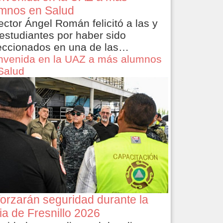
mnos en Salud
rector Ángel Román felicitó a las y
 estudiantes por haber sido
eccionados en una de las…
nvenida en la UAZ a más alumnos
Salud
orzarán seguridad durante la
ia de Fresnillo 2026