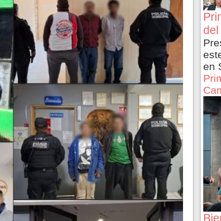
Pri
del
Pre
est
en 
Pri
Cam
Bie