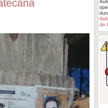
catecana
Aut
ope
dur
Ref
de 