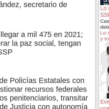
ndez, secretario de
Lo 
SSP
Cas
det
Lo 
llegar a mil 475 en 2021;
y t
ar la paz social, tengan
 SSP
de Policías Estatales con
tionar recursos federales
os penitenciarios, transitar
Eve
 de Justicia con autonomía
coa