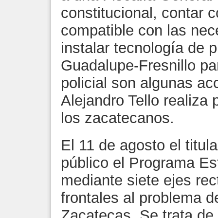
constitucional, contar
compatible con las nec
instalar tecnología de 
Guadalupe-Fresnillo par
policial son algunas a
Alejandro Tello realiza 
los zacatecanos.
El 11 de agosto el titul
público el Programa Est
mediante siete ejes re
frontales al problema d
Zacatecas. Se trata de