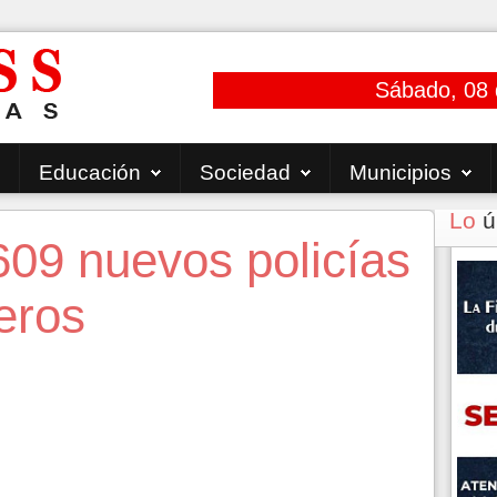
Sábado, 08 
Educación
Sociedad
Municipios
Lo
ú
609 nuevos policías
eros