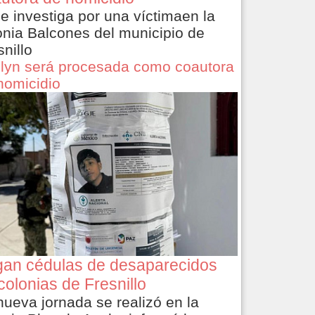
le investiga por una víctimaen la
onia Balcones del municipio de
snillo
lyn será procesada como coautora
homicidio
an cédulas de desaparecidos
colonias de Fresnillo
nueva jornada se realizó en la