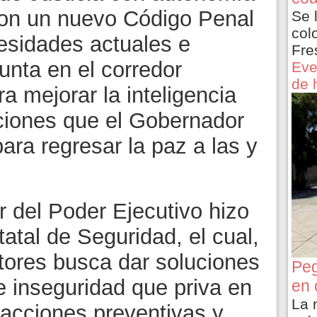
 con un nuevo Código Penal
Se 
col
esidades actuales e
Fre
punta en el corredor
Eve
de 
a mejorar la inteligencia
cciones que el Gobernador
para regresar la paz a las y
ar del Poder Ejecutivo hizo
atal de Seguridad, el cual,
ctores busca dar soluciones
Peg
e inseguridad que priva en
en 
La 
 acciones preventivas y