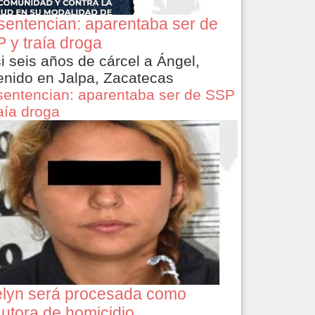
sentencian: aparentaba ser de
 y traía droga
i seis años de cárcel a Ángel,
enido en Jalpa, Zacatecas
sentencian: aparentaba ser de SSP
raía droga
lyn será procesada como
utora de homicidio