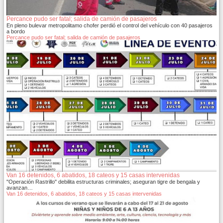
Percance pudo ser fatal; salida de camión de pasajeros
En pleno bulevar metropolitamo chofer perdió el control del vehículo con 40 pasajeros
a bordo
Percance pudo ser fatal; salida de camión de pasajeros
Van 16 detenidos, 6 abatidos, 18 cateos y 15 casas intervenidas
"Operación Rastrillo" debilita estructuras criminales; aseguran tigre de bengala y
avanzan…
Van 16 detenidos, 6 abatidos, 18 cateos y 15 casas intervenidas