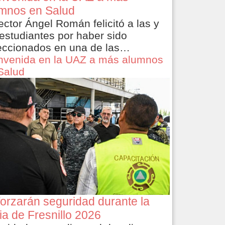
mnos en Salud
rector Ángel Román felicitó a las y
 estudiantes por haber sido
eccionados en una de las…
nvenida en la UAZ a más alumnos
Salud
orzarán seguridad durante la
ia de Fresnillo 2026