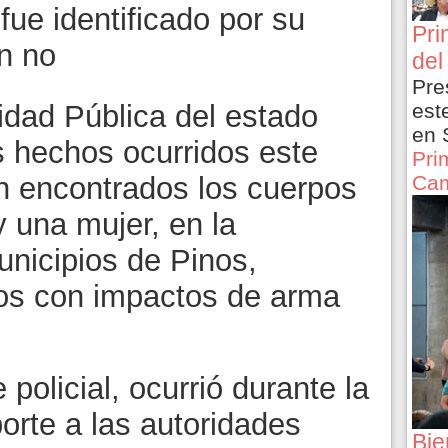
fue identificado por su
Pri
n no
del
Pre
est
idad Pública del estado
en 
s hechos ocurridos este
Pri
Cam
n encontrados los cuerpos
 una mujer, en la
nicipios de Pinos,
dos con impactos de arma
policial, ocurrió durante la
rte a las autoridades
Bie