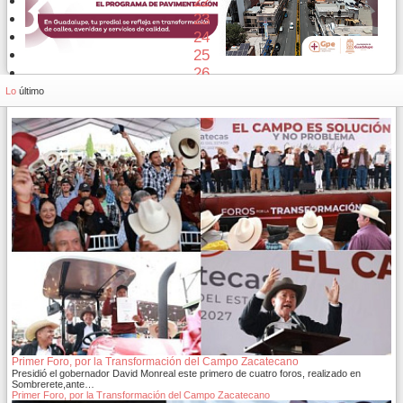
22
23
24
25
26
27
Lo
último
Primer Foro, por la Transformación del Campo Zacatecano
Presidió el gobernador David Monreal este primero de cuatro foros, realizado en
Sombrerete,ante…
Primer Foro, por la Transformación del Campo Zacatecano