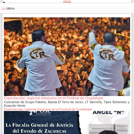
896
897
Lo
último
Espectacular, regional mexicano en el Festival de Guadalupe
Conciertos de Grupo Palomo, Banda El Terre de Jerez, LT Sierreña, Tipos Bohemios y
Estación Norte
Espectacular, regional mexicano en el Festival de Guadalupe