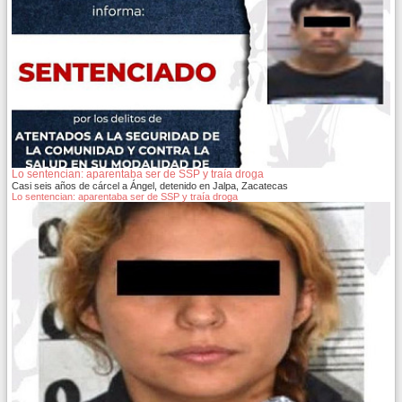
Lo sentencian: aparentaba ser de SSP y traía droga
Casi seis años de cárcel a Ángel, detenido en Jalpa, Zacatecas
Lo sentencian: aparentaba ser de SSP y traía droga