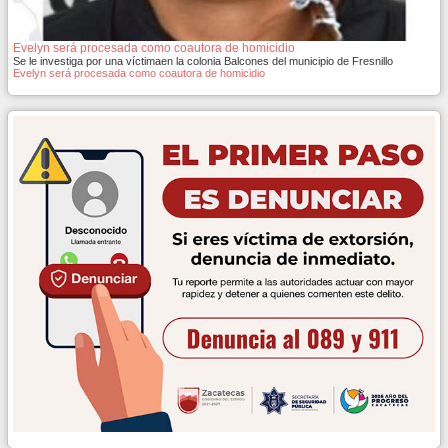
Evelyn será procesada como coautora de homicidio
Se le investiga por una víctimaen la colonia Balcones del municipio de Fresnillo
Evelyn será procesada como coautora de homicidio