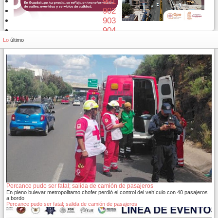
901
902
903
904
905
Lo
último
Percance pudo ser fatal; salida de camión de pasajeros
En pleno bulevar metropolitamo chofer perdió el control del vehículo con 40 pasajeros
a bordo
Percance pudo ser fatal; salida de camión de pasajeros