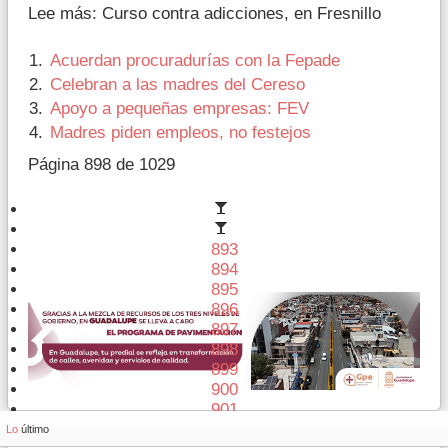
Lee más: Curso contra adicciones, en Fresnillo
Acuerdan procuradurías con la Fepade
Celebran a las madres del Cereso
Apoyo a pequeñas empresas: FEV
Madres piden empleos, no festejos
Página 898 de 1029
893
894
895
896
897
898
899
900
901
902
Lo
último