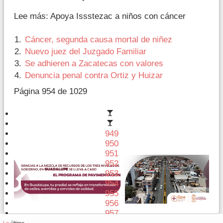
Lee más: Apoya Issstezac a niños con cáncer
Cáncer, segunda causa mortal de niñez
Nuevo juez del Juzgado Familiar
Se adhieren a Zacatecas con valores
Denuncia penal contra Ortiz y Huizar
Página 954 de 1029
949
950
951
952
953
954
955
956
957