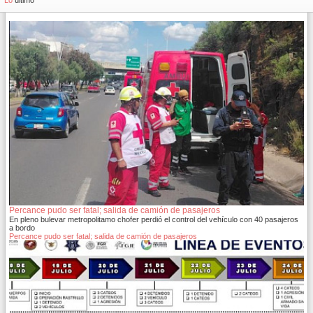
958
Lo
último
Percance pudo ser fatal; salida de camión de pasajeros
En pleno bulevar metropolitamo chofer perdió el control del vehículo con 40 pasajeros
a bordo
Percance pudo ser fatal; salida de camión de pasajeros