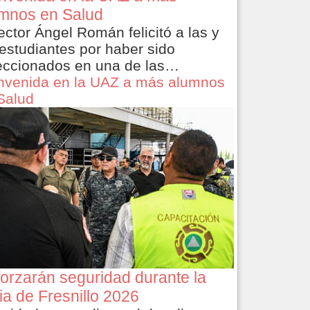
mnos en Salud
rector Ángel Román felicitó a las y
 estudiantes por haber sido
eccionados en una de las…
nvenida en la UAZ a más alumnos
Salud
orzarán seguridad durante la
ia de Fresnillo 2026