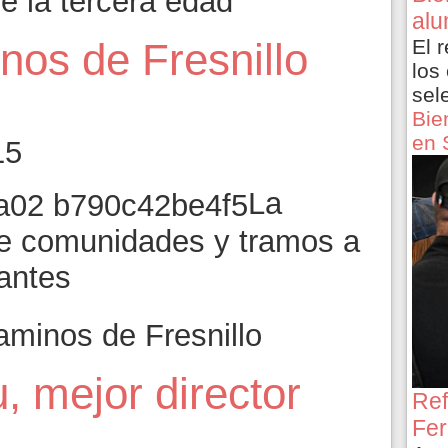
de la tercera edad
alu
El 
nos de Fresnillo
los
sel
Bie
en 
15
La
te comunidades y tramos a
tantes
aminos de Fresnillo
, mejor director
Ref
Fer