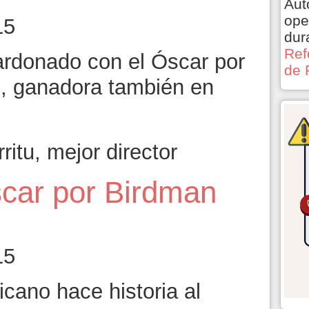
Aut
ope
15
dur
Ref
ardonado con el Óscar por
de 
n, ganadora también en
itu, mejor director
car por Birdman
15
icano hace historia al