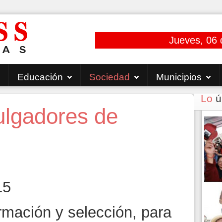
Jueves, 06 
Educación
Sociedad
Municipios
Lo
ú
ulgadores de
15
rmación y selección, para