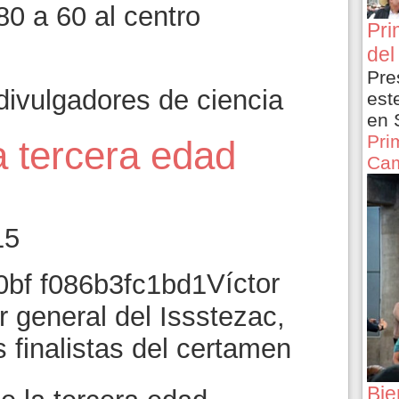
80 a 60 al centro
Pri
del
Pre
divulgadores de ciencia
est
en 
Pri
la tercera edad
Cam
15
Víctor
r general del Issstezac,
 finalistas del certamen
Bie