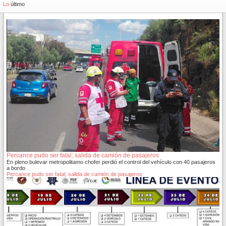
959
Lo
último
Percance pudo ser fatal; salida de camión de pasajeros
En pleno bulevar metropolitamo chofer perdió el control del vehículo con 40 pasajeros
a bordo
Percance pudo ser fatal; salida de camión de pasajeros