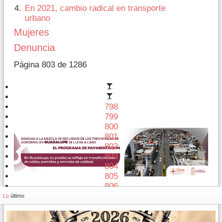
En 2021, cambio radical en transporte
urbano
Mujeres
Denuncia
Página 803 de 1286
798
799
800
801
802
803
804
805
806
807
Lo
último