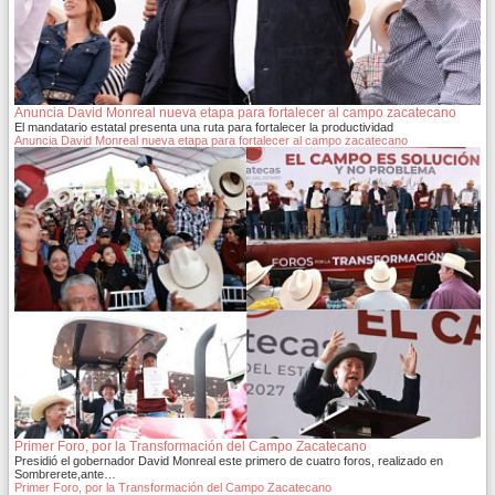
Anuncia David Monreal nueva etapa para fortalecer al campo zacatecano
El mandatario estatal presenta una ruta para fortalecer la productividad
Anuncia David Monreal nueva etapa para fortalecer al campo zacatecano
Primer Foro, por la Transformación del Campo Zacatecano
Presidió el gobernador David Monreal este primero de cuatro foros, realizado en
Sombrerete,ante…
Primer Foro, por la Transformación del Campo Zacatecano