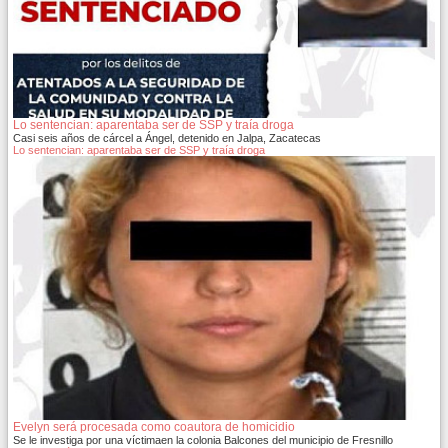
Lo sentencian: aparentaba ser de SSP y traía droga
Casi seis años de cárcel a Ángel, detenido en Jalpa, Zacatecas
Lo sentencian: aparentaba ser de SSP y traía droga
Evelyn será procesada como coautora de homicidio
Se le investiga por una víctimaen la colonia Balcones del municipio de Fresnillo