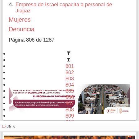
Empresa de Israel capacita a personal de
Jiapaz
Mujeres
Denuncia
Página 806 de 1287
801
802
803
804
805
806
807
808
809
810
Lo
último