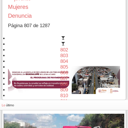
Mujeres
Denuncia
Página 807 de 1287
802
803
804
805
806
807
808
809
810
811
Lo
último