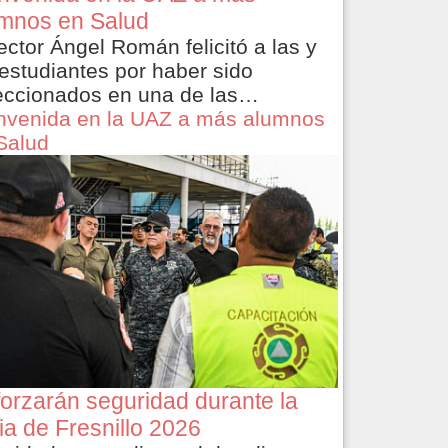
mnos en Salud
rector Ángel Román felicitó a las y
 estudiantes por haber sido
eccionados en una de las…
nvenida en la UAZ a más alumnos
Salud
orzarán seguridad durante la
ia de Fresnillo 2026