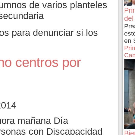
alumnos de varios planteles
Pri
secundaria
del
Pre
os para denunciar si los
est
en 
Pri
Cam
o centros por
2014
ora mañana Día
ersonas con Discapacidad
Bie