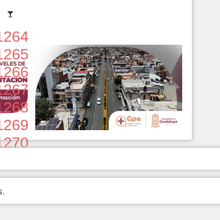
1264
1265
1266
1267
1268
1269
1270
1271
1272
s.
1273