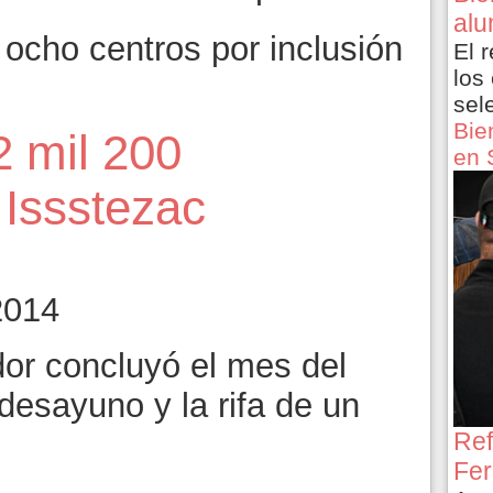
alu
cho centros por inclusión
El 
los
sel
Bie
 mil 200
en 
 Issstezac
2014
or concluyó el mes del
desayuno y la rifa de un
Ref
Fer