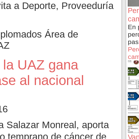
ita a Deporte, Proveeduría
Per
cam
En 
diplomados Área de
per
pas
UAZ
Per
cam
e la UAZ gana
ase al nacional
16
 Salazar Monreal, aporta
co temprano de cáncer de
Van