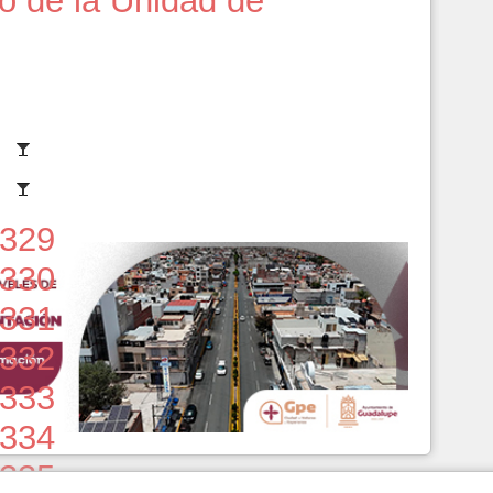
 de la Unidad de
329
330
331
332
333
334
335