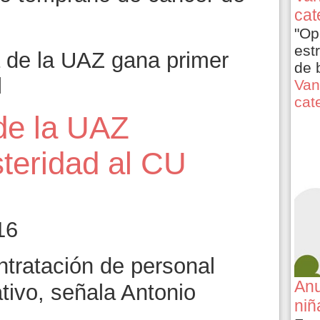
cat
"Op
est
 de la UAZ gana primer
de 
l
Van
cat
de la UAZ
teridad al CU
16
tratación de personal
Anu
tivo, señala Antonio
niñ