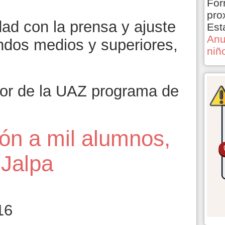
For
pro
ad con la prensa y ajuste
Est
Anu
ndos medios y superiores,
niñ
tor de la UAZ programa de
ión a mil alumnos,
Jalpa
16