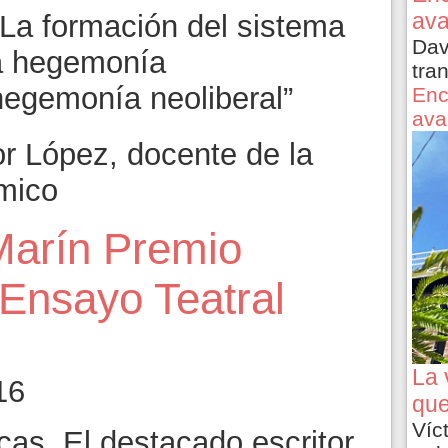
ava
La formación del sistema
Dav
la hegemonía
tra
hegemonía neoliberal”
Enc
ava
or López, docente de la
mico
Marín Premio
 Ensayo Teatral
La 
16
que
Víc
cas. El destacado escritor