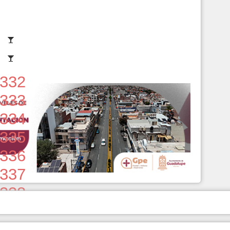
332
333
334
335
336
337
338
339
340