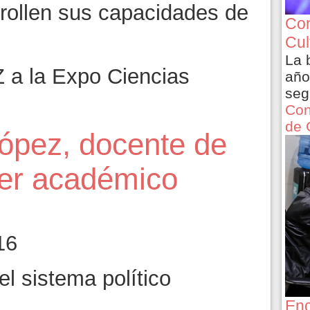
rollen sus capacidades de
Con
Cul
La 
a la Expo Ciencias
año
seg
Con
de 
López, docente de
ler académico
16
Enc