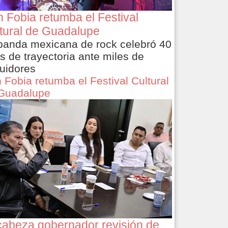
 Fobia retumba el Festival
tural de Guadalupe
banda mexicana de rock celebró 40
s de trayectoria ante miles de
uidores
 Fobia retumba el Festival Cultural
Guadalupe
abeza gobernador revisión de