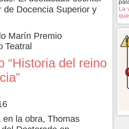
pal
r de Docencia Superior y
La 
que
do Marín Premio
 Teatral
o “Historia del reino
cia”
16
a en la obra, Thomas