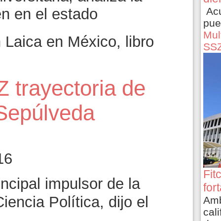
Acu
n en el estado
pue
Mult
Laica en México, libro
SS
 trayectoria de
 Sepúlveda
16
Fit
ncipal impulsor de la
for
ncia Política, dijo el
Amb
cali