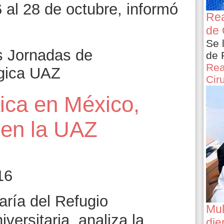
6 al 28 de octubre, informó
Rea
de 
Se 
s Jornadas de
de 
Rea
ógica UAZ
Cir
ica en México,
 en la UAZ
16
ría del Refugio
Mul
versitaria, analiza la
die