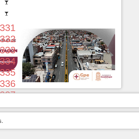
331
332
333
334
335
336
337
338
339
s.
340