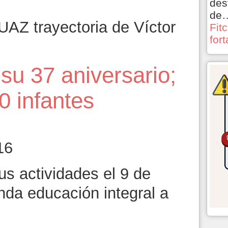
des
de
AZ trayectoria de Víctor
Fit
for
su 37 aniversario;
0 infantes
16
us actividades el 9 de
nda educación integral a