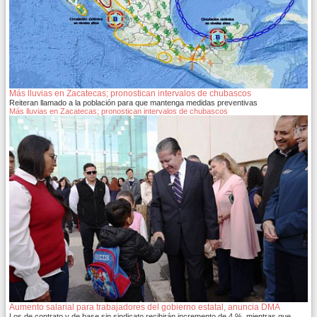
Más lluvias en Zacatecas; pronostican intervalos de chubascos
Reiteran llamado a la población para que mantenga medidas preventivas
Más lluvias en Zacatecas; pronostican intervalos de chubascos
Aumento salarial para trabajadores del gobierno estatal, anuncia DMA
Los de contrato y de base sin sindicato recibirán incremento de 4 %, mientras que