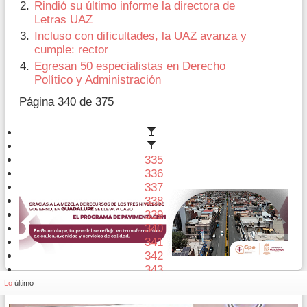
Rindió su último informe la directora de
Letras UAZ
Incluso con dificultades, la UAZ avanza y
cumple: rector
Egresan 50 especialistas en Derecho
Político y Administración
Página 340 de 375
335
336
337
338
339
340
341
342
343
344
Lo
último