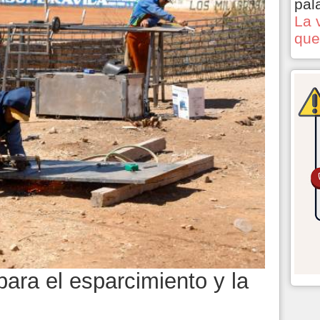
pal
La 
que
ara el esparcimiento y la