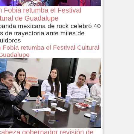
 Fobia retumba el Festival
tural de Guadalupe
banda mexicana de rock celebró 40
s de trayectoria ante miles de
uidores
 Fobia retumba el Festival Cultural
Guadalupe
abeza gobernador revisión de