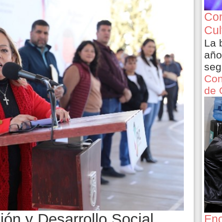
Con
Cul
La 
año
seg
Con
de 
ión y Desarrollo Social
Enc