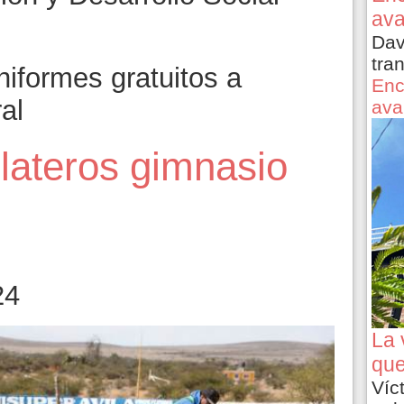
ava
Dav
tra
niformes gratuitos a
Enc
al
ava
lateros gimnasio
24
La 
que
Víc