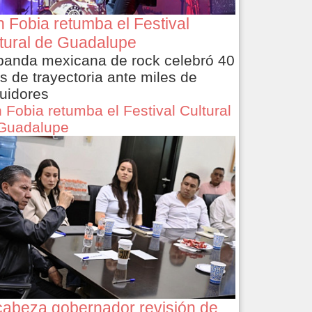
 Fobia retumba el Festival
tural de Guadalupe
banda mexicana de rock celebró 40
s de trayectoria ante miles de
uidores
 Fobia retumba el Festival Cultural
Guadalupe
abeza gobernador revisión de