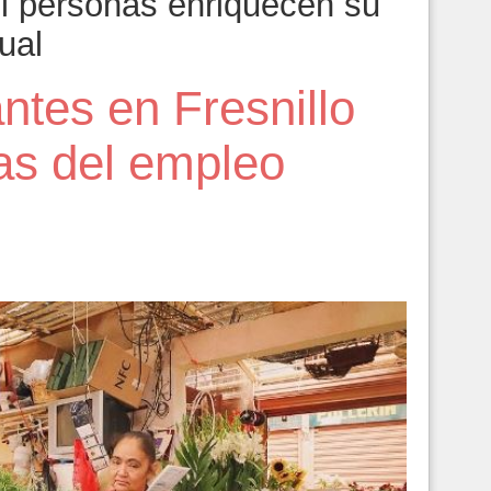
l personas enriquecen su
tual
tes en Fresnillo
as del empleo