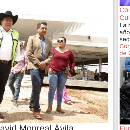
Con
Cul
La 
año
seg
Con
de 
David Monreal Ávila
Enc