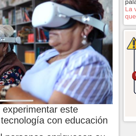
pal
La 
que
s experimentar este
tecnología con educación