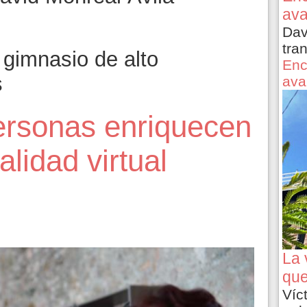
ava
Dav
tra
gimnasio de alto
Enc
s
ava
ersonas enriquecen
alidad virtual
La 
que
Víc