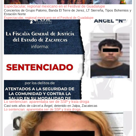
Espectacular, regional mexicano en el Festival de Guadalupe
Conciertos de Grupo Palomo, Banda El Terre de Jerez, LT Sierreña, Tipos Bohemios y
Estación Norte
Espectacular, regional mexicano en el Festival de Guadalupe
Lo sentencian: aparentaba ser de SSP y traía droga
Casi seis años de cárcel a Ángel, detenido en Jalpa, Zacatecas
Lo sentencian: aparentaba ser de SSP y traía droga