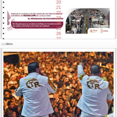
20
21
22
23
24
25
26
27
28
Lo
último