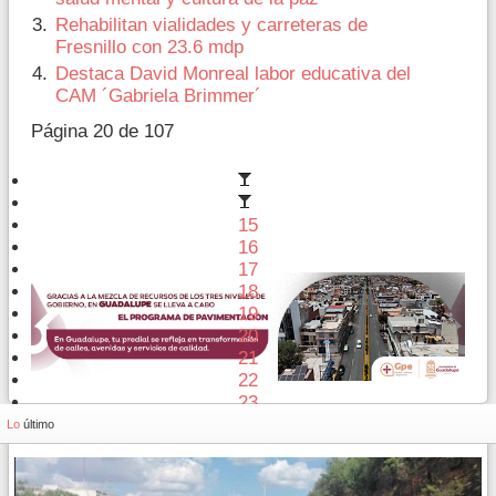
Rehabilitan vialidades y carreteras de
Fresnillo con 23.6 mdp
Destaca David Monreal labor educativa del
CAM ´Gabriela Brimmer´
Página 20 de 107
15
16
17
18
19
20
21
22
23
24
Lo
último