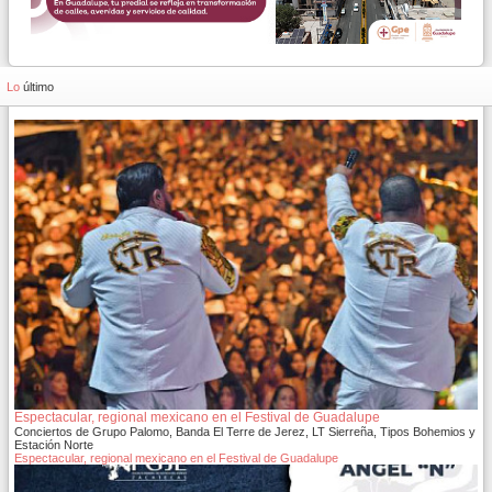
Lo
último
Espectacular, regional mexicano en el Festival de Guadalupe
Conciertos de Grupo Palomo, Banda El Terre de Jerez, LT Sierreña, Tipos Bohemios y
Estación Norte
Espectacular, regional mexicano en el Festival de Guadalupe