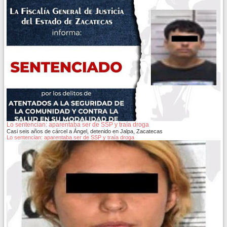
Lo sentencian: aparentaba ser de SSP y traía droga
Casi seis años de cárcel a Ángel, detenido en Jalpa, Zacatecas
Lo sentencian: aparentaba ser de SSP y traía droga