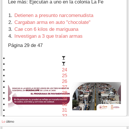
Lee más: Ejecutan a uno en la colonia La Fe
Detienen a presunto narcomenudista
Cargaban arma en auto "chocolate"
Cae con 6 kilos de mariguana
Investigan a 3 que traían armas
Página 29 de 47
24
25
26
27
28
29
30
31
32
33
Lo
último