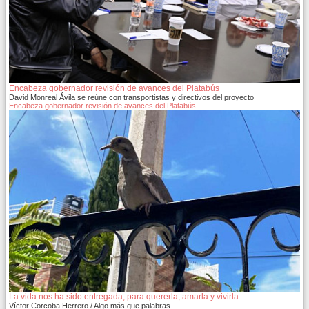
Encabeza gobernador revisión de avances del Platabús
David Monreal Ávila se reúne con transportistas y directivos del proyecto
Encabeza gobernador revisión de avances del Platabús
La vida nos ha sido entregada; para quererla, amarla y vivirla
Víctor Corcoba Herrero / Algo más que palabras