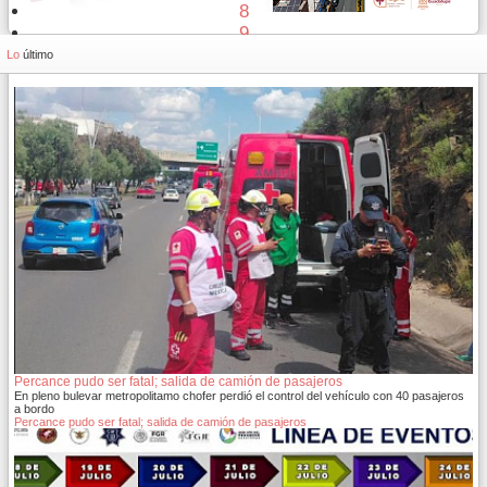
8
9
10
Lo
último
Percance pudo ser fatal; salida de camión de pasajeros
En pleno bulevar metropolitamo chofer perdió el control del vehículo con 40 pasajeros
a bordo
Percance pudo ser fatal; salida de camión de pasajeros