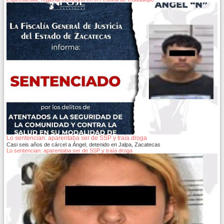
Lo sentencian: aparentaba ser de SSP y traía droga
Casi seis años de cárcel a Ángel, detenido en Jalpa, Zacatecas
Lo sentencian: aparentaba ser de SSP y traía droga