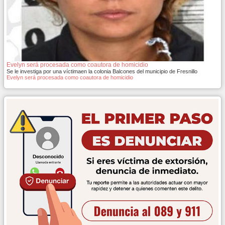
Evelyn será procesada como coautora de homicidio
Se le investiga por una víctimaen la colonia Balcones del municipio de Fresnillo
Evelyn será procesada como coautora de homicidio