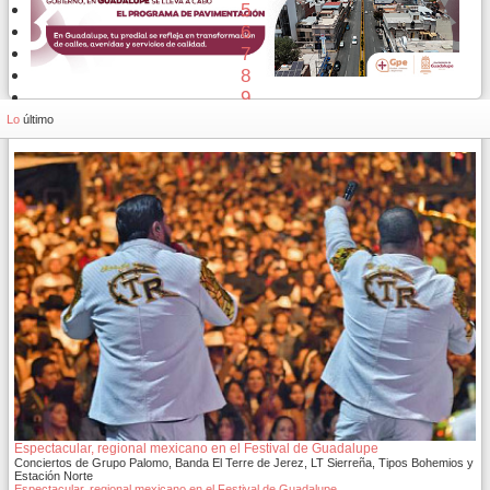
5
6
7
8
9
10
Lo
último
Espectacular, regional mexicano en el Festival de Guadalupe
Conciertos de Grupo Palomo, Banda El Terre de Jerez, LT Sierreña, Tipos Bohemios y
Estación Norte
Espectacular, regional mexicano en el Festival de Guadalupe