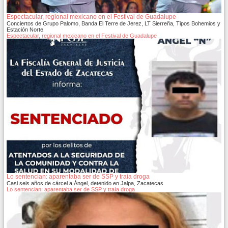
Espectacular, regional mexicano en el Festival de Guadalupe
Conciertos de Grupo Palomo, Banda El Terre de Jerez, LT Sierreña, Tipos Bohemios y
Estación Norte
Espectacular, regional mexicano en el Festival de Guadalupe
Lo sentencian: aparentaba ser de SSP y traía droga
Casi seis años de cárcel a Ángel, detenido en Jalpa, Zacatecas
Lo sentencian: aparentaba ser de SSP y traía droga